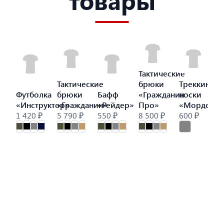
товары
Тактические
Тактические
брюки
Треккинго
Футболка
брюки
Бафф
«Гражданин
носки
«Инструктор»
«Гражданин»
«Рейдер»
Про»
«Мордор»
1 420 ₽
5 790 ₽
550 ₽
8 500 ₽
600 ₽
9