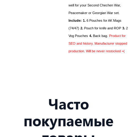
well for your Second Chechen War,
Peacemaker or Georgian War set.
Include:
1.
6 Pouches for AK Mags
(74/47)
2.
Pouch for knife and ROP
3.
2
Vog Pouches
4.
Back bag.
Product for
SEO and history. Manufacturer stopped
production. Will be never restocked =(
Часто
покупаемые