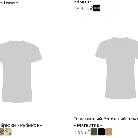
«Змий»
 «Змий»
13 415 ₽
Эластичный брючный рем
 брюки «Рубикон»
«Магнитик»
1 955 ₽