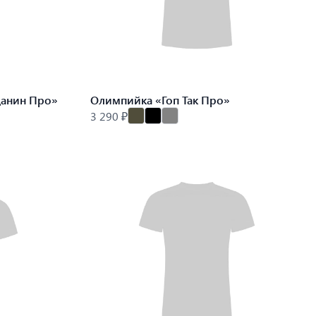
данин Про»
Олимпийка «Гоп Так Про»
3 290 ₽