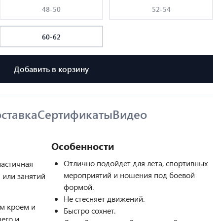
48-50
52-54
60-62
Добавить в корзину
ставка
Сертификаты
Видео
Особенности
Отлично подойдет для лета, спортивных
ластичная
мероприятий и ношения под боевой
 или занятий
формой.
Не стесняет движений.
м кроем и
Быстро сохнет.
щего и