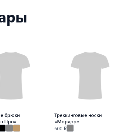
вары
ие брюки
Треккинговые носки
ин Про»
«Мордор»
600 ₽
9