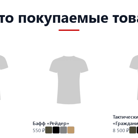
то покупаемые то
Тактическ
Бафф «Рейдер»
«Граждан
550 ₽
8 500 ₽