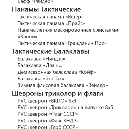
Бафф «Рейдер»
Панамы Тактические
Тактическая панама «Ветер»
Тактическая панама «Прайс»
Панама летняя маскировочная с листьями
«Ханой»
Тактическая панама «Гражданин Про»
Тактические Балаклавы
Балаклава «Ниндзя»
Балаклава «Длань»
Демисезонная балаклава «Койф»
Балаклава «Гоп Так»
Зимняя флисовая балаклава «Вейдер»
Шевроны триколор и флаги
PVC шеврон «ВКПО» 6х4
PVC шеврон «Триколор» на липучке 8х5
PVC шеврон «Флаг СССР»
PVC шеврон «Флаг КНДР»
PVC шеврон «Герб СССР»