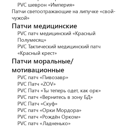
PVC шеврон «Империя»
Патчи светоотражающие на липучке «свой-
чужой»
Патчи медицинские
PVC патч медицинский «Красный
Полумесяц»
PVC Тактический медицинский патч
«Красный крест»
Патчи моральные/
мотивационные
PVC патч «Пивозавр»
PVC Патч «ZOV»
PVC Патч «Ты теперь одет, как орк»
PVC патч «Вернитесь в зону БД»
PVC Патч «Скуф»
PVC патч «Орки Мордора»
PVC патч «Рождён Орком»
PVC патч «Ладненько»