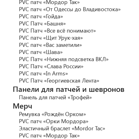
PVC патч «Мордор Так»
PVC патч «От Одессы до Владивостока»
PVC патч «Гойда»
PVC Патч «Башня»
PVC Патч «Все всё понимают»
PVC патч «Щит Урук-хая»
PVC патч «Вас заметили»
PVC патч «Шава»
PVC Патч «Нижняя подсветка ВКЛ»
PVC Патч «Слава России»
PVC патч «In Arms»
PVC Патч «Георгиевская Лента»
Панели для патчей и шевронов
Панель для патчей «Трофей»
Мерч
Ремувка «Рождён Орком»
PVC патч «Орки Мордора»
Эластичный браслет «Mordor Tac»
PVC патч «Мордор Так»