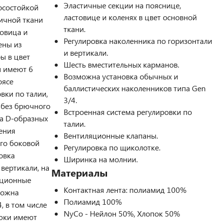
Эластичные секции на пояснице,
осостойкой
ластовице и коленях в цвет основной
ичной ткани
ткани.
товица и
Регулировка наколенника по горизонтали
ены из
и вертикали.
ы в цвет
Шесть вместительных карманов.
и имеют 6
Возможна установка обычных и
оясе
баллистических наколенников типа Gen
вки по талии,
3/4.
 без брючного
Встроенная система регулировки по
ва D-образных
талии.
ения
Вентиляционные клапаны.
его боковой
Регулировка по щиколотке.
овка
Ширинка на молнии.
вертикали, на
Материалы
яционные
Контактная лента: полиамид 100%
можна
Полиамид 100%
, в том числе
NyCo - Нейлон 50%, Хлопок 50%
рюки имеют