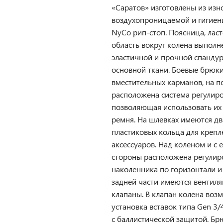
«Саратов» изготовлены из изн
воздухопроницаемой и гигиен
NyCo рип-стоп. Поясница, лас
область вокруг колена выполн
эластичной и прочной спандур
основной ткани. Боевые брюк
вместительных карманов, на п
расположена система регулиро
позволяющая использовать их
ремня. На шлевках имеются д
пластиковых кольца для крепл
аксессуаров. Над коленом и с 
стороны расположена регулир
наколенника по горизонтали и 
задней части имеются вентил
клапаны. В клапан колена воз
установка вставок типа Gen 3/4
с баллистической защитой. Б