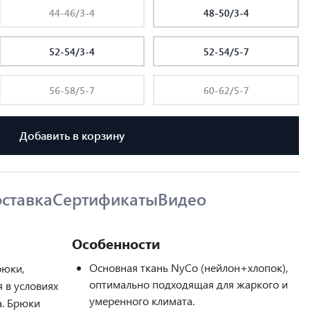
44-46/3-4
48-50/3-4
52-54/3-4
52-54/5-7
56-58/5-7
60-62/5-7
Добавить в корзину
ставка
Сертификаты
Видео
Особенности
Основная ткань NyCo (нейлон+хлопок),
рюки,
оптимально подходящая для жаркого и
 в условиях
умеренного климата.
а. Брюки