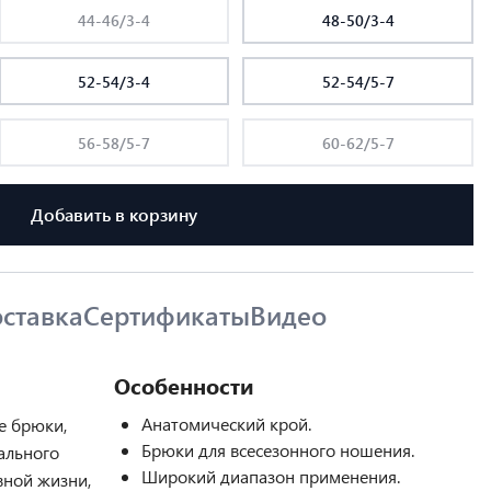
44-46/3-4
48-50/3-4
52-54/3-4
52-54/5-7
56-58/5-7
60-62/5-7
Добавить в корзину
ставка
Сертификаты
Видео
Особенности
Анатомический крой.
е брюки,
Брюки для всесезонного ношения.
ального
Широкий диапазон применения.
вной жизни,