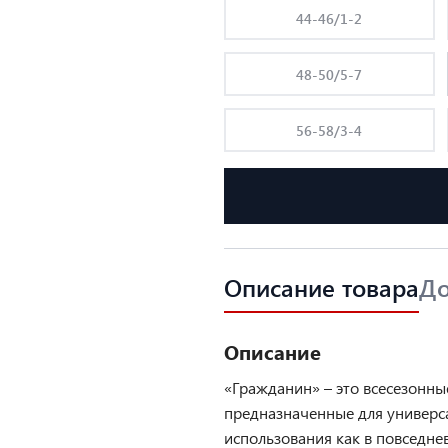
44-46/1-2
48-50/5-7
56-58/3-4
Описание товара
До
Описание
«Гражданин» – это всесезонны
предназначенные для универс
использования как в повседне