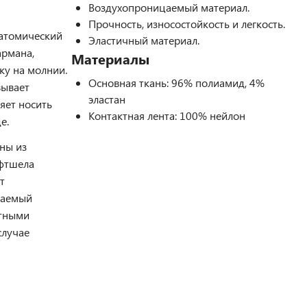
Воздухопроницаемый материал.
Прочность, износостойкость и легкость.
атомический
Эластичный материал.
армана,
Материалы
ку на молнии.
Основная ткань: 96% полиамид, 4%
вывает
эластан
яет носить
Контактная лента: 100% нейлон
е.
ны из
офтшела
т
цаемый
итными
случае