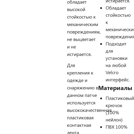
истирается.
обладает
Обладает
высокой
стойкостью
стойкостью к
к
механическим
механическ
повреждениям,
повреждения
не выцветает
Подходит
и не
для
истирается.
установки
Для
на любой
Velcro
крепления к
интерфейс.
одежде и
Материалы
снаряжению в
данном патче
Пластиковый
используется
крючок
высококачественная
(100%
пластиковая
нейлон)
контактная
ПВХ 100%
лента.