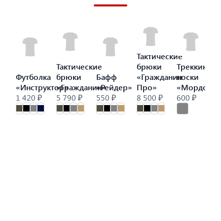
Тактические
Тактические
брюки
Треккинго
Футболка
брюки
Бафф
«Гражданин
носки
«Инструктор»
«Гражданин»
«Рейдер»
Про»
«Мордор»
1 420 ₽
5 790 ₽
550 ₽
8 500 ₽
600 ₽
9