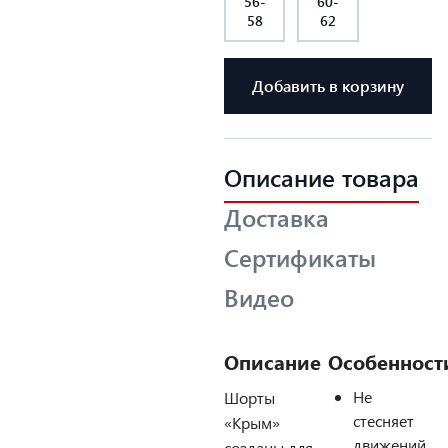
56-
60-
58
62
Добавить в корзину
Описание товара
Доставка
Сертификаты
Видео
Описание
Особенност
Не
Шорты
стесняет
«Крым»
движений.
созданы для