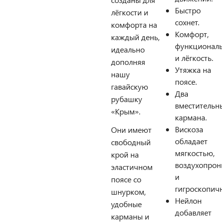
Быстро
лёгкости и
сохнет.
комфорта на
Комфорт,
каждый день,
функциональ
идеально
и лёгкость.
дополняя
Утяжка на
нашу
поясе.
гавайскую
Два
рубашку
вместительн
«Крым».
кармана.
Вискоза
Они имеют
обладает
свободный
мягкостью,
крой на
воздухопро
эластичном
и
поясе со
гигроскопич
шнурком,
Нейлон
удобные
добавляет
карманы и