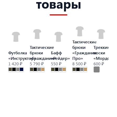
товары
Тактические
Тактические
брюки
Треккинго
Футболка
брюки
Бафф
«Гражданин
носки
«Инструктор»
«Гражданин»
«Рейдер»
Про»
«Мордор»
1 420 ₽
5 790 ₽
550 ₽
8 500 ₽
600 ₽
9