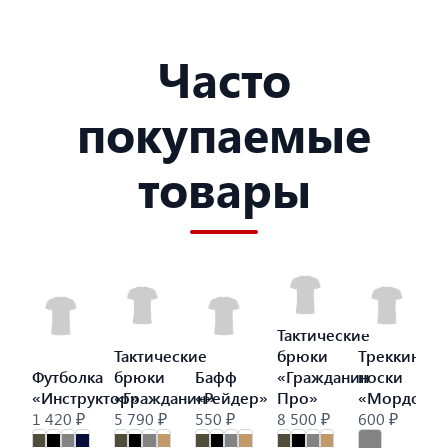
Часто
покупаемые
товары
Тактические
Тактические
брюки
Треккинго
Футболка
брюки
Бафф
«Гражданин
носки
«Инструктор»
«Гражданин»
«Рейдер»
Про»
«Мордор»
1 420 ₽
5 790 ₽
550 ₽
8 500 ₽
600 ₽
9