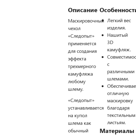
Описание
Особенност
Легкий вес
Маскировочный
изделия.
чехол
Нашитый
«Следопыт»
3D
применяется
камуфляж.
для создания
Совместимос
эффекта
с
трехмерного
различными
камуфляжа
шлемами.
любому
Обеспечивае
шлему.
отличную
«Следопыт»
маскировку
устанавливается
благодаря
текстильным
на купол
листьям.
шлема как
Материалы
обычный