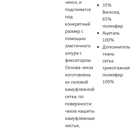
чехол, и
35%
подгоняется
Вискоза,
под
65%
конкретный
полиэфир
размер с
Ацеталь
помощью
100%
эластичного
Дополнитель
шнура с
ткань:
фиксатором.
сетка
Основа чехла
трикотажная
изготовлена
полиэфир
100%
из силовой
камуфляжной
сетки, по
поверхности
чехла нашиты
камуфляжные
листья,