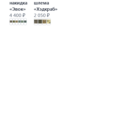
накидка
шлема
«Эвок»
«Хэдкраб»
4 400 ₽
2 050 ₽