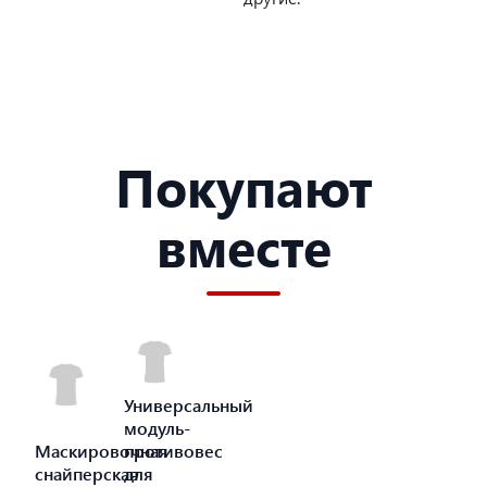
Покупают
вместе
Универсальный
модуль-
Маскировочная
противовес
снайперская
для