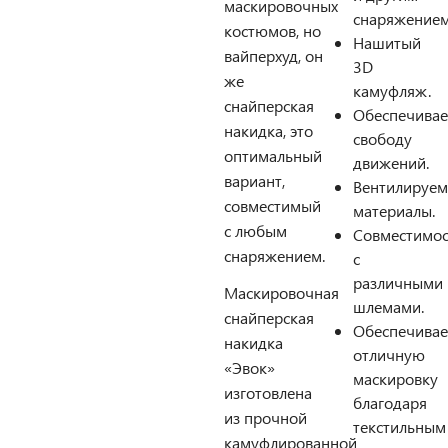
маскировочных
снаряжением
костюмов, но
Нашитый
вайперхуд, он
3D
же
камуфляж.
снайперская
Обеспечивае
накидка, это
свободу
оптимальный
движений.
вариант,
Вентилируе
совместимый
материалы.
с любым
Совместимос
снаряжением.
с
различными
Маскировочная
шлемами.
снайперская
Обеспечивае
накидка
отличную
«Эвок»
маскировку
изготовлена
благодаря
из прочной
текстильным
камуфлированной