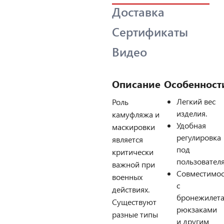
Доставка
Сертификаты
Видео
Описание
Особенност
Легкий вес
Роль
изделия.
камуфляжа и
Удобная
маскировки
регулировка
является
под
критически
пользователя
важной при
Совместимос
военных
с
действиях.
бронежилета
Существуют
рюкзаками
разные типы
и другим