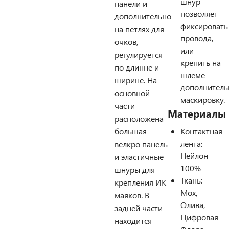
шнур
панели и
позволяет
дополнительно
фиксировать
на петлях для
провода,
очков,
или
регулируется
крепить на
по длинне и
шлеме
ширине. На
дополнител
основной
маскировку.
части
Материалы
расположена
большая
Контактная
лента:
велкро панель
Нейлон
и эластичные
100%
шнуры для
Ткань:
крепления ИК
Мох,
маяков. В
Олива,
задней части
Цифровая
находится