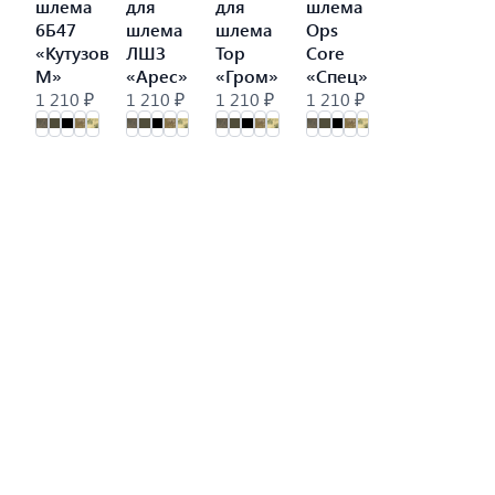
шлема
для
для
шлема
6Б47
шлема
шлема
Ops
«Кутузов
ЛШЗ
Тор
Core
М»
«Арес»
«Гром»
«Спец»
1 210 ₽
1 210 ₽
1 210 ₽
1 210 ₽