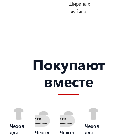
Ширина х
Глубина).
Покупают
вместе
Нет в
Нет в
наличии
наличии
Чехол
Чехол
для
Чехол
Чехол
для