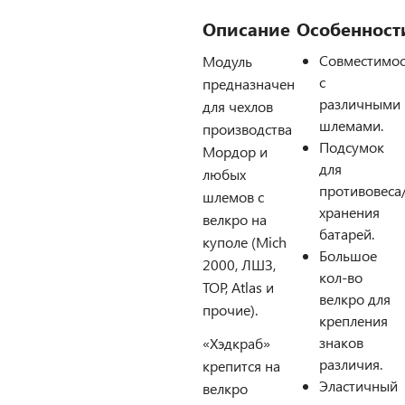
Описание
Особенност
Совместимос
Модуль
с
предназначен
различными
для чехлов
шлемами.
производства
Подсумок
Мордор и
для
любых
противовеса
шлемов с
хранения
велкро на
батарей.
куполе (Mich
Большое
2000, ЛШЗ,
кол-во
ТОР, Atlas и
велкро для
прочие).
крепления
знаков
«Хэдкраб»
различия.
крепится на
Эластичный
велкро