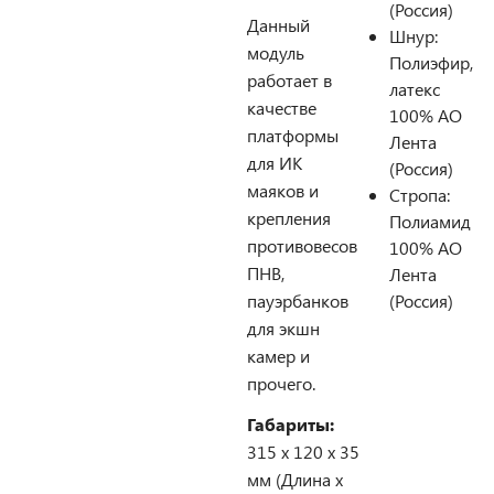
(Россия)
Данный
Шнур:
модуль
Полиэфир,
работает в
латекс
качестве
100% АО
платформы
Лента
для ИК
(Россия)
маяков и
Стропа:
крепления
Полиамид
противовесов
100% AO
ПНВ,
Лента
пауэрбанков
(Россия)
для экшн
камер и
прочего.
Габариты:
315 х 120 х 35
мм (Длина х