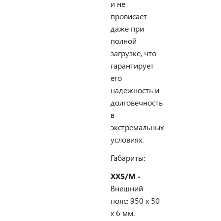
и не
провисает
даже при
полной
загрузке, что
гарантирует
его
надежность и
долговечность
в
экстремальных
условиях.
Габариты:
XXS/M -
Внешний
пояс: 950 х 50
х 6 мм.