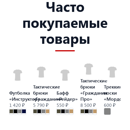
Часто
покупаемые
товары
Тактические
Тактические
брюки
Треккинго
Футболка
брюки
Бафф
«Гражданин
носки
«Инструктор»
«Гражданин»
«Рейдер»
Про»
«Мордор»
1 420 ₽
5 790 ₽
550 ₽
8 500 ₽
600 ₽
9