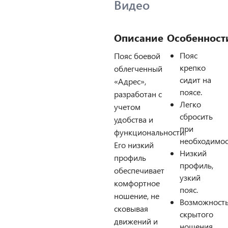
Видео
Описание
Особенност
Пояс
Пояс боевой
крепко
облегченный
сидит на
«Адрес»,
поясе.
разработан с
Легко
учетом
сбросить
удобства и
при
функциональности.
необходимос
Его низкий
Низкий
профиль
профиль,
обеспечивает
узкий
комфортное
пояс.
ношение, не
Возможност
сковывая
скрытого
движений и
ношения.