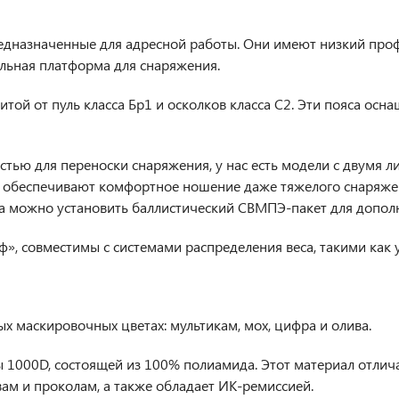
едназначенные для адресной работы. Они имеют низкий профил
ульная платформа для снаряжения.
той от пуль класса Бр1 и осколков класса С2. Эти пояса осн
стью для переноски снаряжения, у нас есть модели с двумя л
 обеспечивают комфортное ношение даже тяжелого снаряжени
а можно установить баллистический СВМПЭ-пакет для допол
», совместимы с системами распределения веса, такими как у
х маскировочных цветах: мультикам, мох, цифра и олива.
 1000D, состоящей из 100% полиамида. Этот материал отлич
ам и проколам, а также обладает ИК-ремиссией.