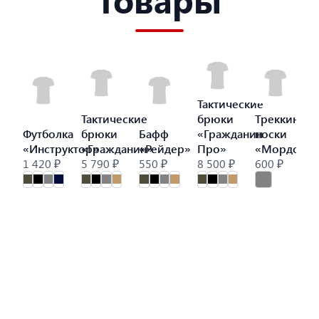
Тактические
Тактические
брюки
Треккинго
Футболка
брюки
Бафф
«Гражданин
носки
«Инструктор»
«Гражданин»
«Рейдер»
Про»
«Мордор»
1 420 ₽
5 790 ₽
550 ₽
8 500 ₽
600 ₽
9