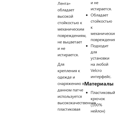
и не
Лента»
истирается.
обладает
Обладает
высокой
стойкостью
стойкостью к
к
механическим
механическ
повреждениям,
повреждения
не выцветает
Подходит
и не
для
истирается.
установки
Для
на любой
Velcro
крепления к
интерфейс.
одежде и
Материалы
снаряжению в
данном патче
Пластиковый
используется
крючок
высококачественная
(100%
пластиковая
нейлон)