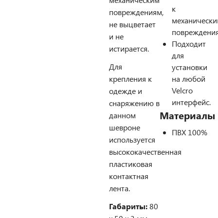
к
повреждениям,
механическ
не выцветает
повреждения
и не
Подходит
истирается.
для
Для
установки
крепления к
на любой
Velcro
одежде и
интерфейс.
снаряжению в
Материалы
данном
шевроне
ПВХ 100%
используется
высококачественная
пластиковая
контактная
лента.
Габариты:
80