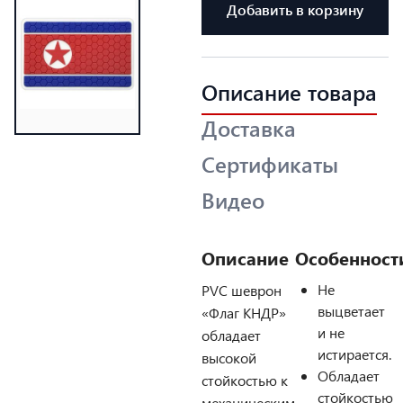
Добавить в корзину
Описание товара
Доставка
Сертификаты
Видео
Описание
Особенност
Не
PVC шеврон
выцветает
«Флаг КНДР»
и не
обладает
истирается.
высокой
Обладает
стойкостью к
стойкостью
механическим