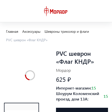
Главная
Аксессуары
Шевроны триколор и флаги
PVC шеврон «Флаг КНДР»
PVC шеврон
«Флаг КНДР»
Мордор
625 ₽
Интернет-магазин:
15
Шоурум Коломенский
15
проезд, дом 13А: