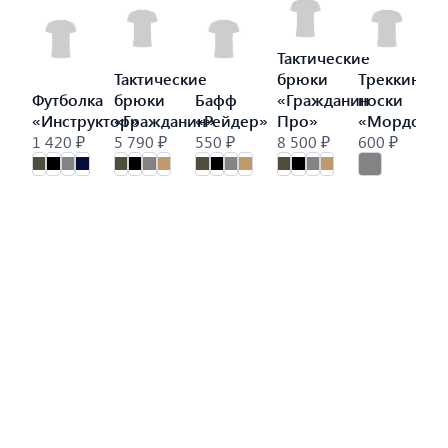
Тактические
Тактические
брюки
Треккинго
Футболка
брюки
Бафф
«Гражданин
носки
«Инструктор»
«Гражданин»
«Рейдер»
Про»
«Мордор»
1 420 ₽
5 790 ₽
550 ₽
8 500 ₽
600 ₽
9