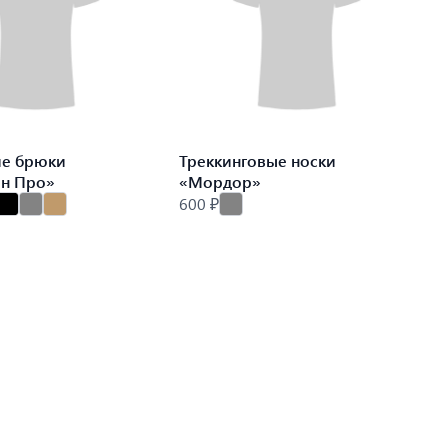
ие брюки
Треккинговые носки
ин Про»
«Мордор»
600 ₽
9