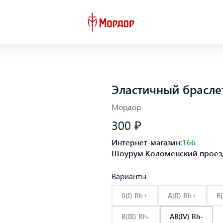
Эластичный брасле
Мордор
300 ₽
Интернет-магазин:
166
Шоурум Коломенский проезд
Варианты
0(I) Rh+
A(II) Rh+
B(
B(III) Rh-
AB(IV) Rh-