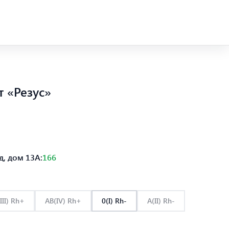
т «Резус»
, дом 13А:
166
III) Rh+
AB(IV) Rh+
0(I) Rh-
A(II) Rh-