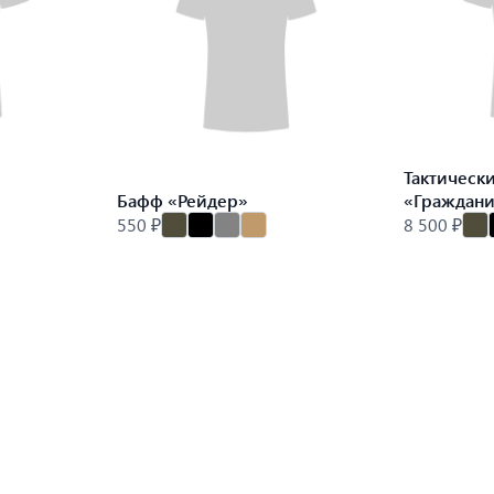
Тактическ
Бафф «Рейдер»
«Граждан
550 ₽
8 500 ₽