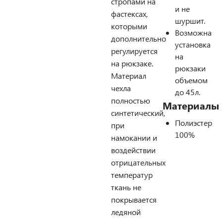
стропами на
и не
фастексах,
шуршит.
которыми
Возможна
дополнительно
установка
регулируется
на
на рюкзаке.
рюкзаки
Материал
объемом
чехла
до 45л.
полностью
Материалы
синтетический,
Полиэстер
при
100%
намокании и
воздействии
отрицательных
температур
ткань не
покрывается
ледяной