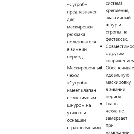
система
«Сугроб»
крепления,
предназначен
эластичный
для
шнур и
маскировки
стропы на
рюкзака
фастексах.
пользователя
Совместимос
в зимний
с другим
период.
снаряжением
Маскировочный
Обеспечивае
идеальную
чехол
маскировку
«Сугроб»
в зимний
имеет клапан
период.
с эластичным
Ткань
шнуром на
чехла не
утяжке и
замерзает
оснащен
при
страховочными
намокании