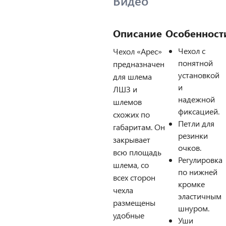
Видео
Описание
Особенност
Чехол с
Чехол «Арес»
понятной
предназначен
установкой
для шлема
и
ЛШЗ и
надежной
шлемов
фиксацией.
схожих по
Петли для
габаритам. Он
резинки
закрывает
очков.
всю площадь
Регулировка
шлема, со
по нижней
всех сторон
кромке
чехла
эластичным
размещены
шнуром.
удобные
Уши