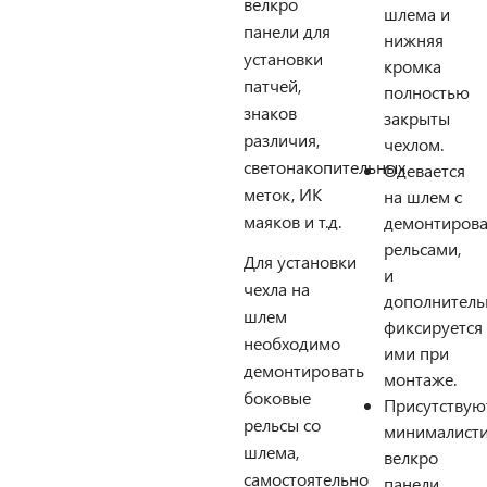
велкро
шлема и
панели для
нижняя
установки
кромка
патчей,
полностью
знаков
закрыты
различия,
чехлом.
светонакопительных
Одевается
меток, ИК
на шлем с
маяков и т.д.
демонтиров
рельсами,
Для установки
и
чехла на
дополнитель
шлем
фиксируется
необходимо
ими при
демонтировать
монтаже.
боковые
Присутствую
рельсы со
минималист
шлема,
велкро
самостоятельно
панели