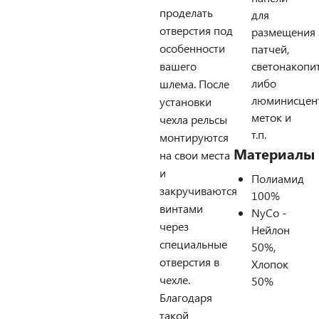
проделать
для
отверстия под
размещения
особенности
патчей,
вашего
светонакопи
либо
шлема. После
люминисцен
установки
меток и
чехла рельсы
т.п.
монтируются
Материалы
на свои места
и
Полиамид
закручиваются
100%
винтами
NyCo -
через
Нейлон
специальные
50%,
отверстия в
Хлопок
чехле.
50%
Благодаря
такой