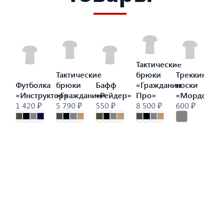
Тактические
Тактические
брюки
Треккинго
Футболка
брюки
Бафф
«Гражданин
носки
«Инструктор»
«Гражданин»
«Рейдер»
Про»
«Мордор»
1 420 ₽
5 790 ₽
550 ₽
8 500 ₽
600 ₽
9