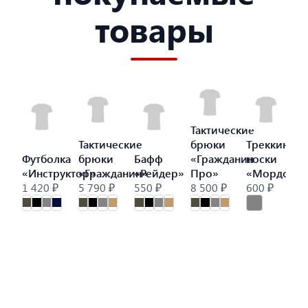
товары
Тактические
Тактические
брюки
Треккинго
Футболка
брюки
Бафф
«Гражданин
носки
«Инструктор»
«Гражданин»
«Рейдер»
Про»
«Мордор»
1 420 ₽
5 790 ₽
550 ₽
8 500 ₽
600 ₽
9