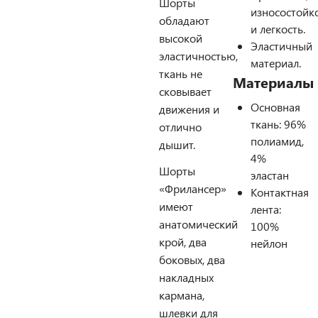
Шорты
износостойк
обладают
и легкость.
высокой
Эластичный
эластичностью,
материал.
ткань не
Материалы
сковывает
Основная
движения и
ткань: 96%
отлично
полиамид,
дышит.
4%
Шорты
эластан
«Фрилансер»
Контактная
имеют
лента:
анатомический
100%
крой, два
нейлон
боковых, два
накладных
кармана,
шлевки для