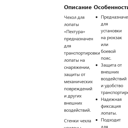
Описание
Особенност
Предназнач
Чехол для
для
лопаты
установки
«Пехтура»
на рюкзак
предназначен
или
для
боевой
транспортировки
пояс.
лопаты на
Защита от
снаряжении,
внешних
защиты от
воздействий
механических
и удобство
повреждений
транспортир
и других
Надежная
внешних
фиксация
воздействий.
лопаты.
Подходит
Стенки чехла
для
усилены