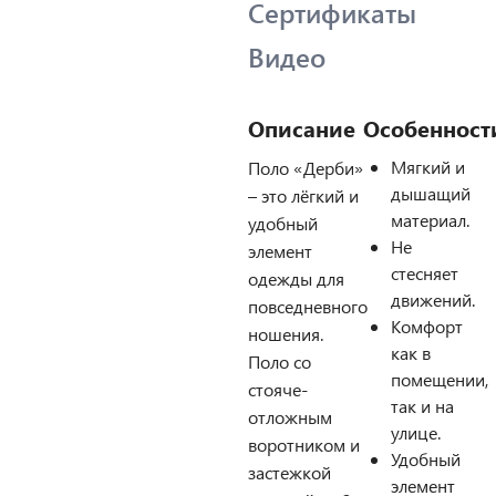
Сертификаты
Видео
Описание
Особенност
Мягкий и
Поло «Дерби»
дышащий
– это лёгкий и
материал.
удобный
Не
элемент
стесняет
одежды для
движений.
повседневного
Комфорт
ношения.
как в
Поло со
помещении,
стояче-
так и на
отложным
улице.
воротником и
Удобный
застежкой
элемент