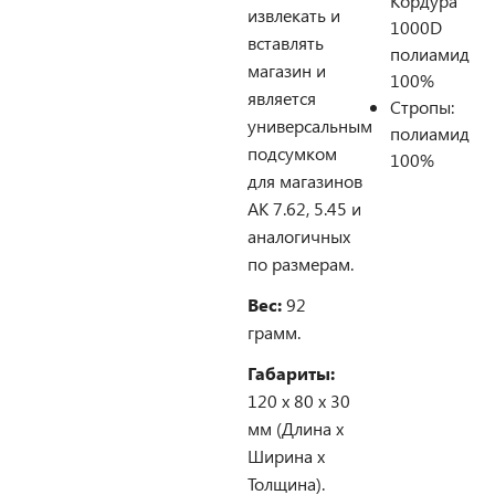
Кордура
извлекать и
1000D
вставлять
полиамид
магазин и
100%
является
Стропы:
универсальным
полиамид
подсумком
100%
для магазинов
АК 7.62, 5.45 и
аналогичных
по размерам.
Вес:
92
грамм.
Габариты:
120 х 80 х 30
мм (Длина х
Ширина х
Толщина).