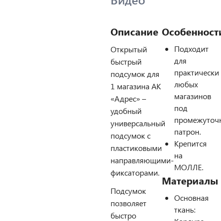
Описание
Особенност
Подходит
Открытый
для
быстрый
практически
подсумок для
любых
1 магазина АК
магазинов
«Адрес» –
под
удобный
промежуточ
универсальный
патрон.
подсумок с
Крепится
пластиковыми
на
направляющими-
МОЛЛЕ.
фиксаторами.
Материалы
Подсумок
Основная
позволяет
ткань:
быстро