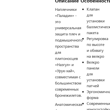
Описание
Особенност
Клапан
Наплечники
для
«Паладин» -
установки
это
баллистичес
универсальная
пакета
защита плеч и
Регулировка
подмышечного
по высоте
пространства
и обхвату
для
на велкро
плитоносцев
Велкро
«Назгул» и
панели
«Урук-хай»,
для
совместимая с
установки
большинством
патчей
современных
Эргономичн
бронежилетов.
форма
Современны
Анатомическая
износостойк