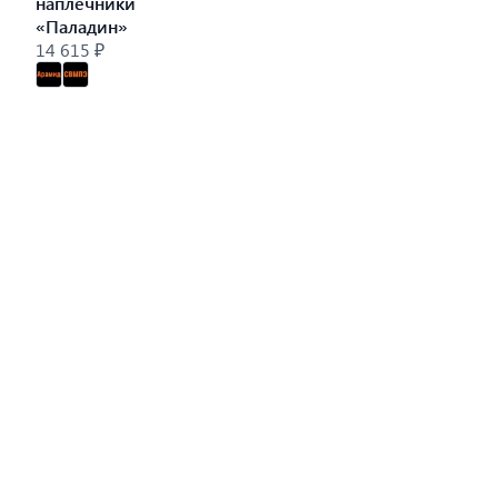
наплечники
«Паладин»
14 615 ₽