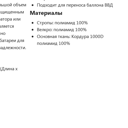
ольшой объем
Подходит для переноса баллона ВВД
 защищенным
Материалы
атора или
Стропы: полиамид 100%
вляется
Велкро: полиамид 100%
жно
Основная ткань: Кордура 1000D
батареи для
полиамид 100%
надлежности.
(Длина х