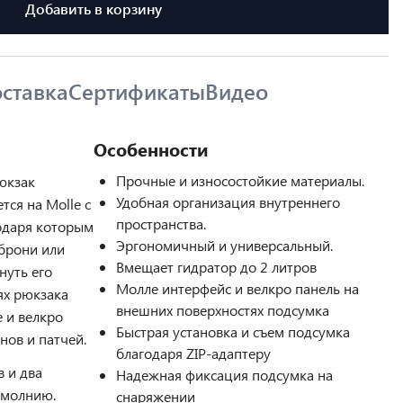
Добавить в корзину
ставка
Сертификаты
Видео
Особенности
Прочные и износостойкие материалы.
юкзак
Удобная организация внутреннего
тся на Molle с
пространства.
одаря которым
Эргономичный и универсальный.
брони или
Вмещает гидратор до 2 литров
нуть его
Молле интерфейс и велкро панель на
ях рюкзака
внешних поверхностях подсумка
 и велкро
Быстрая установка и съем подсумка
ов и патчей.
благодаря ZIP-адаптеру
в и два
Надежная фиксация подсумка на
 молнию.
снаряжении