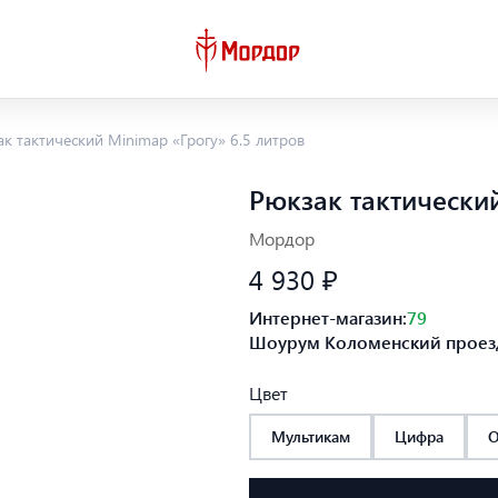
к тактический Minimap «Грогу» 6.5 литров
Рюкзак тактический
Мордор
4 930 ₽
Интернет-магазин:
79
Шоурум Коломенский проезд
Цвет
Мультикам
Цифра
О