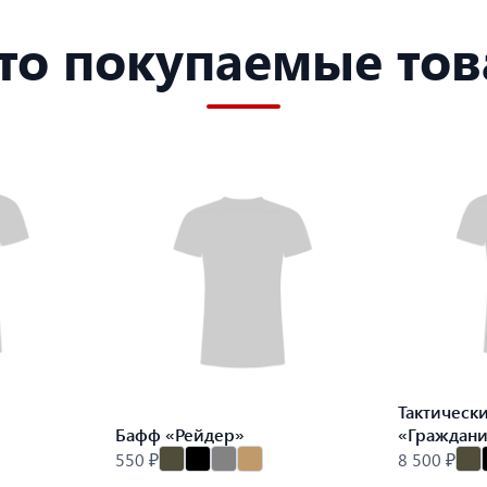
то покупаемые то
Тактическ
Бафф «Рейдер»
«Граждан
550 ₽
8 500 ₽