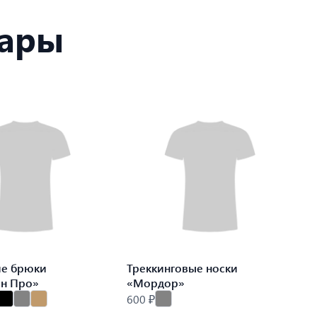
вары
ие брюки
Треккинговые носки
ин Про»
«Мордор»
600 ₽
9