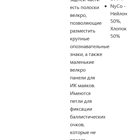
NyCo -
есть полоски
Нейлон
велкро,
50%,
позволяющие
Хлопок
разместить
50%
крупные
опознавательные
знаки, а также
маленькие
велкро
панели для
ИК маяков.
Имеются
петли для
фиксации
баллистических
очков,
которые не
вредят