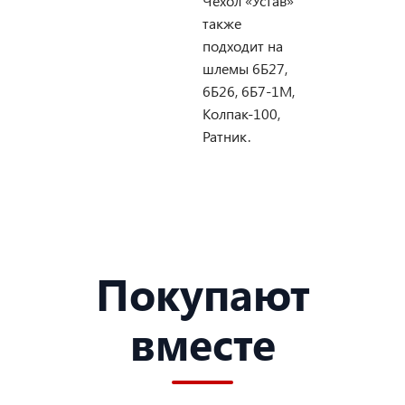
Чехол «Устав»
также
подходит на
шлемы 6Б27,
6Б26, 6Б7-1М,
Колпак-100,
Ратник.
Покупают
вместе