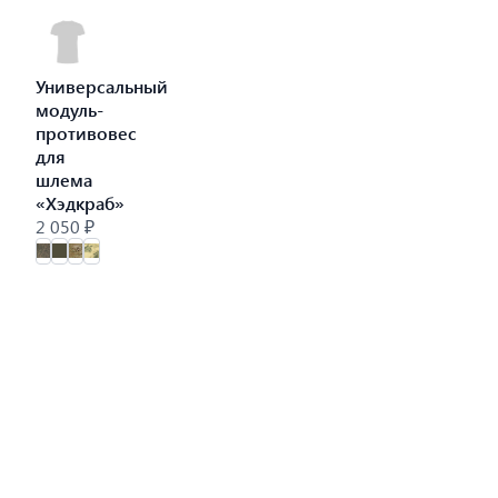
Универсальный
модуль-
противовес
для
шлема
«Хэдкраб»
2 050 ₽