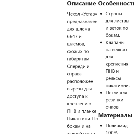
Описание
Особенност
Стропы
Чехол «Устав»
для листвы
предназначен
и веток по
для шлема
бокам.
6Б47 и
Клапаны
шлемов,
на велкро
схожих по
для
габаритам.
крепления
Спереди и
ПНВ и
справа
рельсы
расположен
пикатинни.
вырезы для
Петли для
доступа к
резинки
креплению
очков.
ПНВ и планке
Материалы
Пикаттини. По
Полиамид
бокам и на
100%
задней части