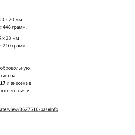
00 х 20 мм
: 448 грамм.
5 х 20 мм
: 210 грамм.
добровольную,
ацию на
017
и внесена в
оответствия и
ficate/view/3627516/baseInfo