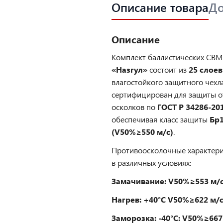
Описание товара
До
Описание
Комплект баллистических СВМ
«Назгул»
состоит из
25 слое
влагостойкого защитного чехл
сертифицирован для защиты от
осколков по
ГОСТ Р 34286-20
обеспечивая класс защиты
Бр
(V50%≥550 м/с)
.
Противоосколочные характери
в различных условиях:
Замачивание: V50%≥553 м/с
Нагрев: +40°C V50%≥622 м/с
Заморозка: -40°C: V50%≥667