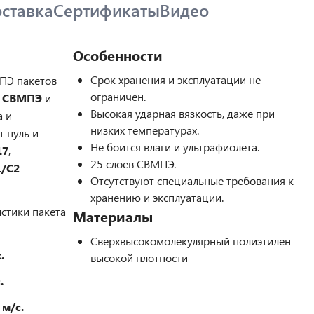
ставка
Сертификаты
Видео
Особенности
Срок хранения и эксплуатации не
ПЭ пакетов
ограничен.
в СВМПЭ
и
Высокая ударная вязкость, даже при
а и
низких температурах.
 пуль и
Не боится влаги и ультрафиолета.
17
,
25 слоев СВМПЭ.
1/С2
Отсутствуют специальные требования к
хранению и эксплуатации.
стики пакета
Материалы
Сверхвысокомолекулярный полиэтилен
.
высокой плотности
.
 м/с.