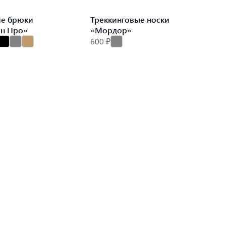
ие брюки
Треккинговые носки
ин Про»
«Мордор»
600 ₽
9