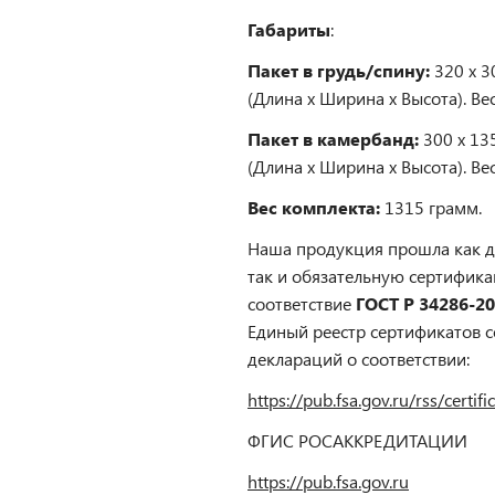
Габариты
:
Пакет в грудь/спину:
320 х 3
(Длина х Ширина х Высота). Вес
Пакет в камербанд:
300 х 13
(Длина х Ширина х Высота). Вес
Вес комплекта:
1315 грамм.
Наша продукция прошла как 
так и обязательную сертифик
соответствие
ГОСТ Р 34286-2
Единый реестр сертификатов с
деклараций о соответствии:
https://pub.fsa.gov.ru/rss/certi
ФГИС РОСАККРЕДИТАЦИИ
https://pub.fsa.gov.ru