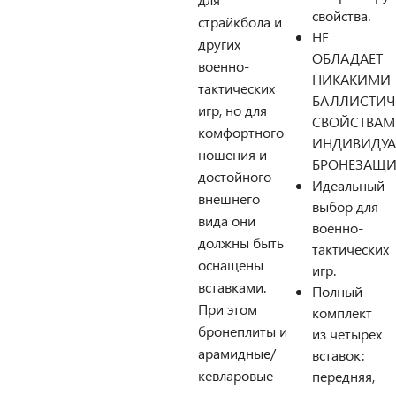
свойства.
страйкбола и
НЕ
других
ОБЛАДАЕТ
военно-
НИКАКИМИ
тактических
БАЛЛИСТИ
игр, но для
СВОЙСТВА
комфортного
ИНДИВИДУ
ношения и
БРОНЕЗАЩИТ
достойного
Идеальный
внешнего
выбор для
вида они
военно-
должны быть
тактических
оснащены
игр.
вставками.
Полный
При этом
комплект
бронеплиты и
из четырех
арамидные/
вставок:
кевларовые
передняя,