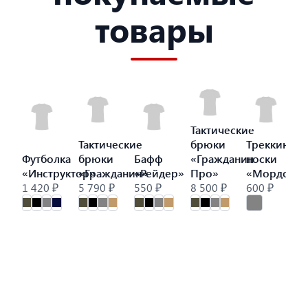
товары
Тактические
Тактические
брюки
Треккинго
Футболка
брюки
Бафф
«Гражданин
носки
«Инструктор»
«Гражданин»
«Рейдер»
Про»
«Мордор»
1 420 ₽
5 790 ₽
550 ₽
8 500 ₽
600 ₽
9