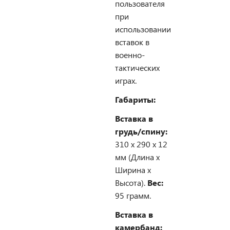
пользователя
при
использовании
вставок в
военно-
тактических
играх.
Габариты:
Вставка в
грудь/спину:
310 х 290 х 12
мм (Длина х
Ширина х
Высота).
Вес:
95 грамм.
Вставка в
камербанд: