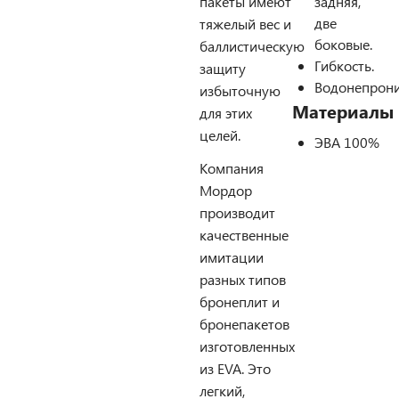
пакеты имеют
задняя,
две
тяжелый вес и
боковые.
баллистическую
Гибкость.
защиту
Водонепрони
избыточную
Материалы
для этих
целей.
ЭВА 100%
Компания
Мордор
производит
качественные
имитации
разных типов
бронеплит и
бронепакетов
изготовленных
из EVA. Это
легкий,