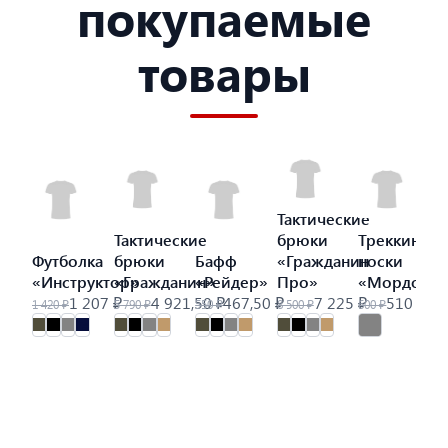
покупаемые
товары
Тактические
Тактические
брюки
Треккинго
Футболка
брюки
Бафф
«Гражданин
носки
«Инструктор»
«Гражданин»
«Рейдер»
Про»
«Мордор»
1 207 ₽
4 921,50 ₽
467,50 ₽
7 225 ₽
510 ₽
1 420 ₽
5 790 ₽
550 ₽
8 500 ₽
600 ₽
9