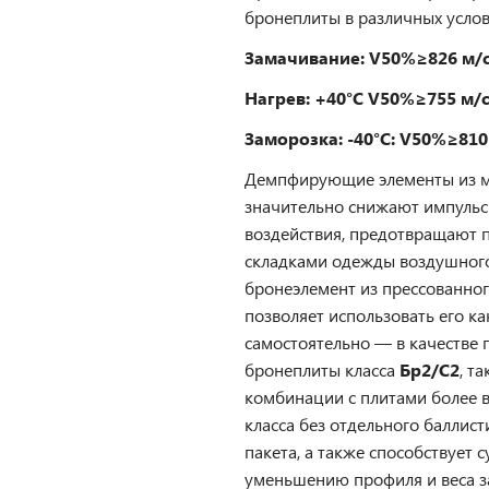
бронеплиты в различных услов
Замачивание: V50%≥826 м/с
Нагрев: +40°C V50%≥755 м/с
Заморозка: -40°C: V50%≥810
Демпфирующие элементы из м
значительно снижают импульс
воздействия, предотвращают 
складками одежды воздушного
бронеэлемент из прессованно
позволяет использовать его ка
самостоятельно — в качестве
бронеплиты класса
Бр2/С2
, та
комбинации с плитами более 
класса без отдельного баллист
пакета, а также способствует
уменьшению профиля и веса 