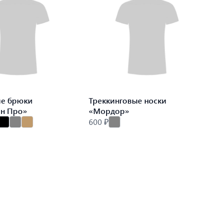
ие брюки
Треккинговые носки
ин Про»
«Мордор»
600 ₽
9