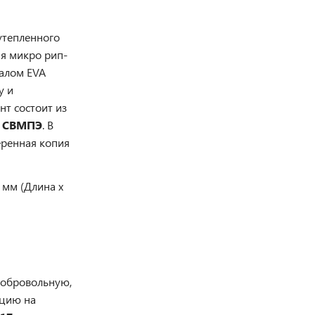
утепленного
я микро рип-
иалом EVA
у и
нт состоит из
о
СВМПЭ
. В
еренная копия
 мм (Длина х
добровольную,
ацию на