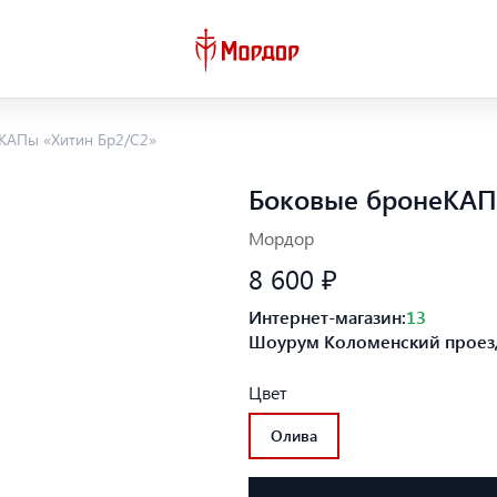
КАПы «Хитин Бр2/С2»
Боковые бронеКАП
Мордор
8 600 ₽
Интернет-магазин:
13
Шоурум Коломенский проезд
Цвет
Олива