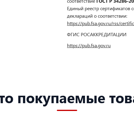
соответствие
ГОСТ Р 34286-2
Единый реестр сертификатов с
деклараций о соответствии:
https://pub.fsa.gov.ru/rss/certi
ФГИС РОСАККРЕДИТАЦИИ
https://pub.fsa.gov.ru
то покупаемые то