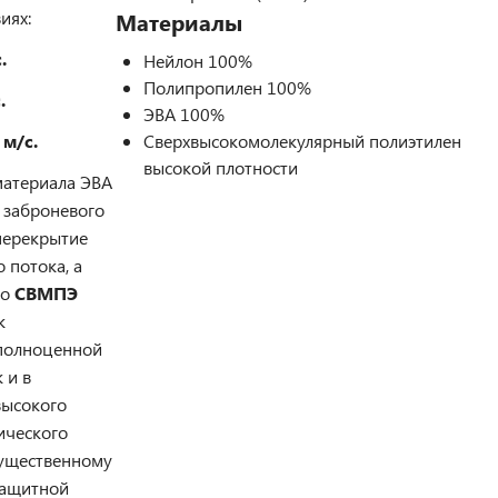
иях:
Материалы
.
Нейлон 100%
Полипропилен 100%
.
ЭВА 100%
 м/с.
Сверхвысокомолекулярный полиэтилен
высокой плотности
атериала ЭВА
 заброневого
перекрытие
 потока, а
го
СВМПЭ
к
 полноценной
к и в
высокого
ического
 существенному
защитной