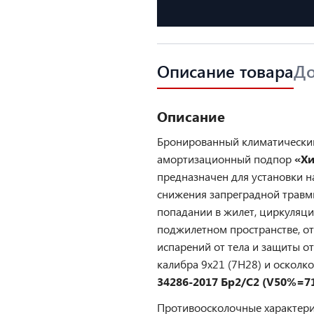
Описание товара
До
Описание
Бронированный климатически
амортизационный подпор
«Хи
предназначен для установки н
снижения запреградной травм
попадании в жилет, циркуляци
поджилетном пространстве, о
испарений от тела и защиты о
калибра 9х21 (7Н28) и осколк
34286-2017 Бр2/С2 (V50%=71
Противоосколочные характер