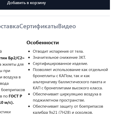
Добавить в корзину
ставка
Сертификаты
Видео
Особенности
Отводит испарения от тела.
й
Значительное снижение ЗКТ.
тин Бр2/С2»
Сертифицированное изделие.
а жилеты для
Позволяет использование как отдельной
ы при
бронеплиты с КАПом, так и как
и воздуха в
альтернативу баллистического пакета и
твода
КАП с бронеплитами высокого класса.
т боеприпасов
Обеспечивает циркуляцию воздуха в
ов по
ГОСТ Р
поджилетном пространстве.
0 м/с).
Обеспечивает защиту от боеприпасов
истики
калибра 9х21 (7Н28) и осколков.