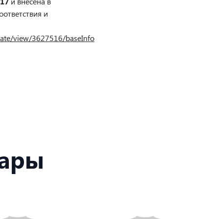
017
и внесена в
оответствия и
ficate/view/3627516/baseInfo
вары