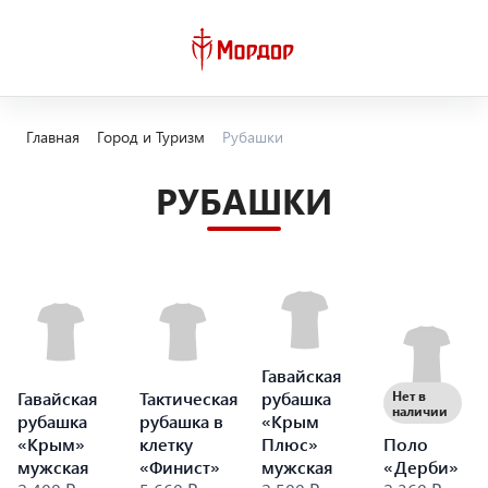
Главная
Город и Туризм
Рубашки
РУБАШКИ
Гавайская
Гавайская
Тактическая
рубашка
Нет в
наличии
рубашка
рубашка в
«Крым
«Крым»
клетку
Плюс»
Поло
мужская
«Финист»
мужская
«Дерби»