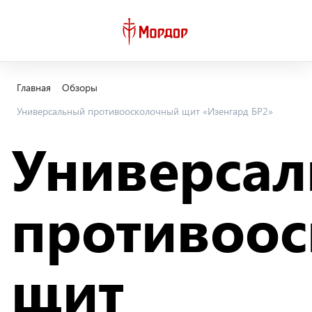
Главная
Обзоры
Универсальный противоосколочный щит «Изенгард БР2»
Универса
противоо
щит