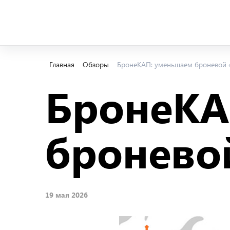
Главная
Обзоры
БронеКАП: уменьшаем броневой 
БронеКА
бронево
19 мая 2026