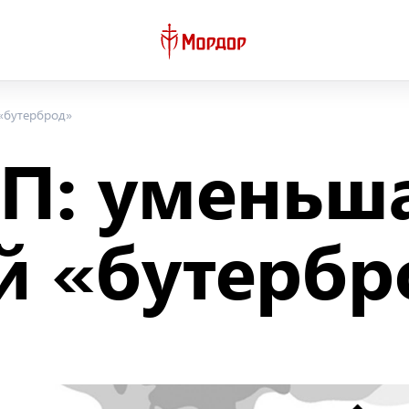
«бутерброд»
П: уменьш
й «бутербр