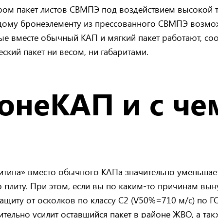
ором пакет листов СВМПЭ под воздействием высокой 
рдому бронеэлементу из прессованного СВМПЭ возм
ые вместе обычный КАП и мягкий пакет работают, соот
ский пакет ни весом, ни габаритами.
онеКАП и с че
Хитина» вместо обычного КАПа значительно уменьшае
литу. При этом, если вы по каким‑то причинам вын
щиту от осколков по классу С2 (V50%​=710 м/с) по Г
ительно усилит оставшийся пакет в районе ЖВО, а та