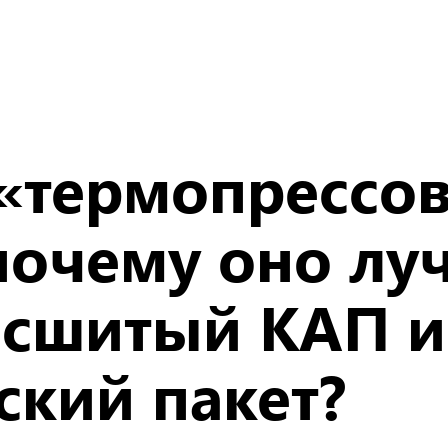
 «термопрессо
очему оно лу
 сшитый КАП и
ский пакет?