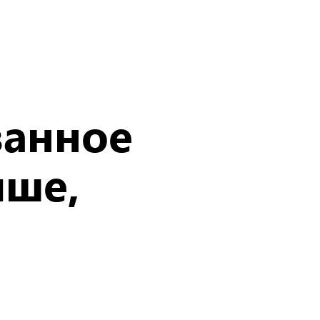
ванное
чше,