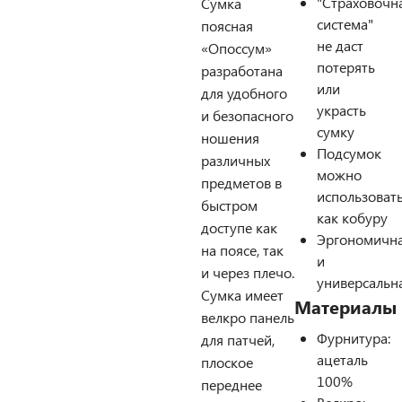
"Страховочн
Сумка
система"
поясная
не даст
«Опоссум»
потерять
разработана
или
для удобного
украсть
и безопасного
сумку
ношения
Подсумок
различных
можно
предметов в
использоват
быстром
как кобуру
доступе как
Эргономичн
на поясе, так
и
и через плечо.
универсальн
Сумка имеет
Материалы
велкро панель
Фурнитура:
для патчей,
ацеталь
плоское
100%
переднее