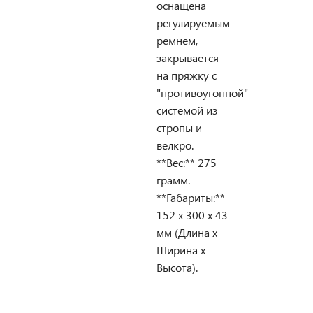
оснащена
регулируемым
ремнем,
закрывается
на пряжку с
"противоугонной"
системой из
стропы и
велкро.
**Вес:** 275
грамм.
**Габариты:**
152 х 300 х 43
мм (Длина х
Ширина х
Высота).