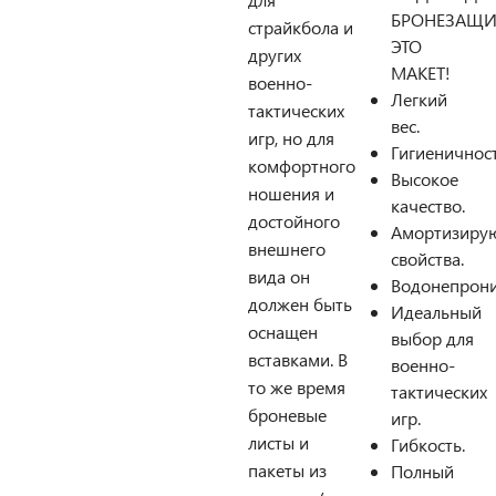
БРОНЕЗАЩИТ
страйкбола и
ЭТО
других
МАКЕТ!
военно-
Легкий
тактических
вес.
игр, но для
Гигиеничност
комфортного
Высокое
ношения и
качество.
достойного
Амортизиру
внешнего
свойства.
вида он
Водонепрони
должен быть
Идеальный
оснащен
выбор для
вставками. В
военно-
то же время
тактических
броневые
игр.
листы и
Гибкость.
пакеты из
Полный