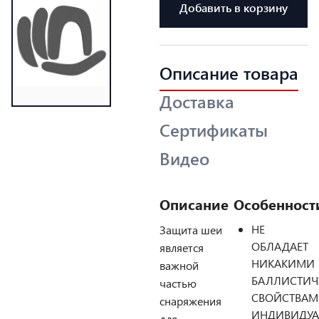
Добавить в корзину
Описание товара
Доставка
Сертификаты
Видео
Описание
Особенност
НЕ
Защита шеи
ОБЛАДАЕТ
является
НИКАКИМИ
важной
БАЛЛИСТИ
частью
СВОЙСТВА
снаряжения
ИНДИВИДУ
для