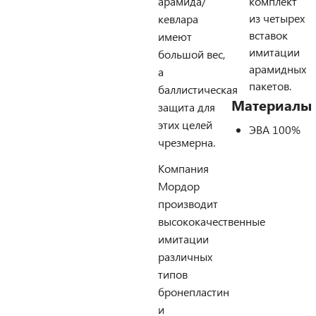
арамида/
комплект
из четырех
кевлара
вставок
имеют
имитации
большой вес,
арамидных
а
пакетов.
баллистическая
Материалы
защита для
этих целей
ЭВА 100%
чрезмерна.
Компания
Мордор
производит
высококачественные
имитации
различных
типов
бронепластин
и