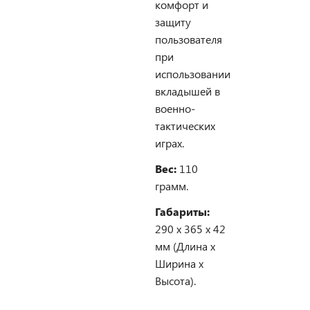
комфорт и
защиту
пользователя
при
использовании
вкладышей в
военно-
тактических
играх.
Вес:
110
грамм.
Габариты:
290 х 365 х 42
мм (Длина х
Ширина х
Высота).